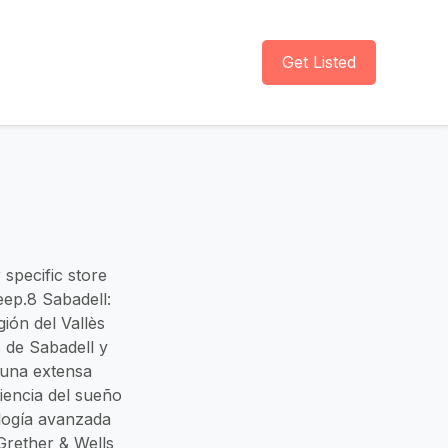
Get Listed
 specific store
eep.8 Sabadell:
ión del Vallès
 de Sabadell y
 una extensa
iencia del sueño
ología avanzada
Grether & Wells