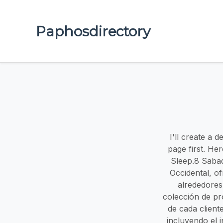
Paphosdirectory
I'll create a 
page first. He
Sleep.8 Sabad
Occidental, o
alrededores
colección de pr
de cada client
incluyendo el 