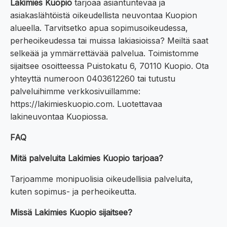
Lakimies Kuopio
tarjoaa asiantuntevaa ja
asiakaslähtöistä oikeudellista neuvontaa Kuopion
alueella. Tarvitsetko apua sopimusoikeudessa,
perheoikeudessa tai muissa lakiasioissa? Meiltä saat
selkeää ja ymmärrettävää palvelua. Toimistomme
sijaitsee osoitteessa Puistokatu 6, 70110 Kuopio. Ota
yhteyttä numeroon 0403612260 tai tutustu
palveluihimme verkkosivuillamme:
https://lakimieskuopio.com. Luotettavaa
lakineuvontaa Kuopiossa.
FAQ
Mitä palveluita Lakimies Kuopio tarjoaa?
Tarjoamme monipuolisia oikeudellisia palveluita,
kuten sopimus- ja perheoikeutta.
Missä Lakimies Kuopio sijaitsee?