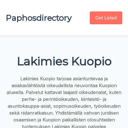
Paphosdirectory
Get Listed
Lakimies Kuopio
Lakimies Kuopio tarjoaa asiantuntevaa ja
asiakaslähtöistä oikeudellista neuvontaa Kuopion
alueella. Palvelut kattavat laajasti oikeudenalat, kuten
perhe- ja perintöoikeuden, kiinteistö- ja
asuntokauppa-asiat, sopimusoikeuden, työoikeuden
sekä riidanratkaisun. Yhdistämällä vahvan juridisen
osaamisen ja Kuopion paikallisten olosuhteiden
tuntemuksen Lakimies Kuopio palvelee